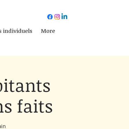
 individuels
More
bitants
ns faits
ain