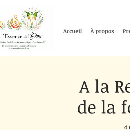
Accueil
À propos
Pr
A la R
de la f
di