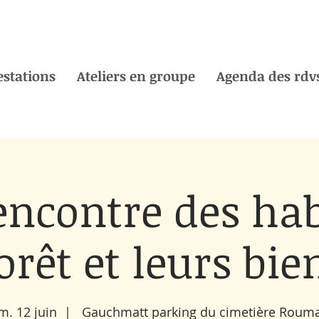
estations
Ateliers en groupe
Agenda des rdvs
encontre des ha
orêt et leurs bie
m. 12 juin
  |  
Gauchmatt parking du cimetière Roum