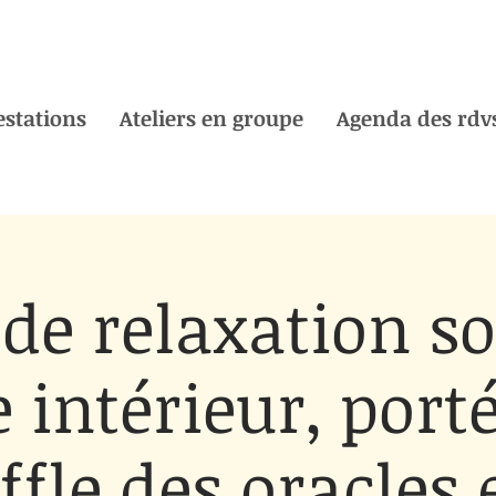
estations
Ateliers en groupe
Agenda des rdvs
 de relaxation s
 intérieur, porté
ffle des oracles e