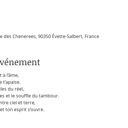
Rue des Chenerees, 90350 Évette-Salbert, France
'événement
 à l’âme,
e t’apaise.
les du réel,
les et le souffle du tambour.
re ciel et terre,
t ton esprit s’ouvre.