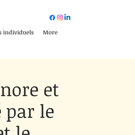
 individuels
More
onore et
 par le
t le