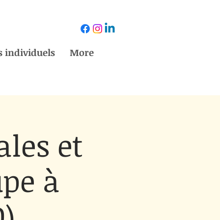
 individuels
More
ales et
upe à
0)