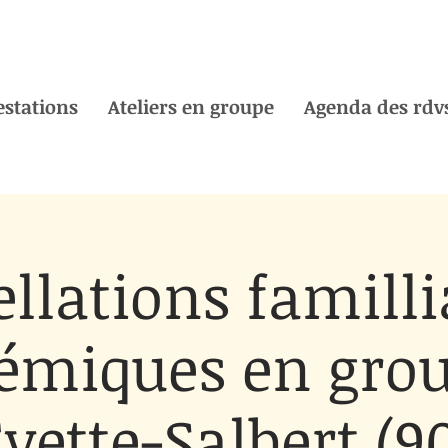
estations
Ateliers en groupe
Agenda des rdvs
llations familli
émiques en gro
vette-Salbert (9