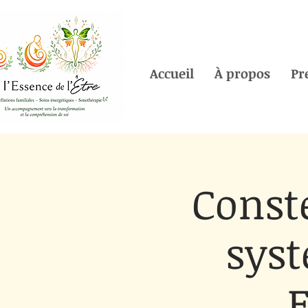
Accueil
À propos
Pr
Conste
syst
E