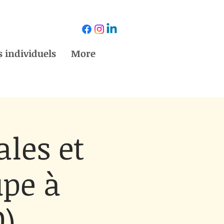
 individuels
More
ales et
upe à
0)