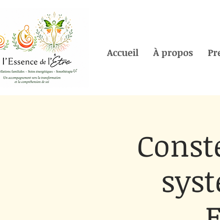
Accueil
À propos
Pr
Conste
syst
E