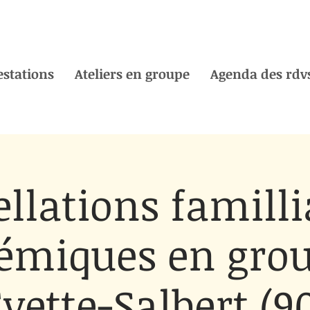
estations
Ateliers en groupe
Agenda des rdvs
llations familli
émiques en gro
vette-Salbert (9