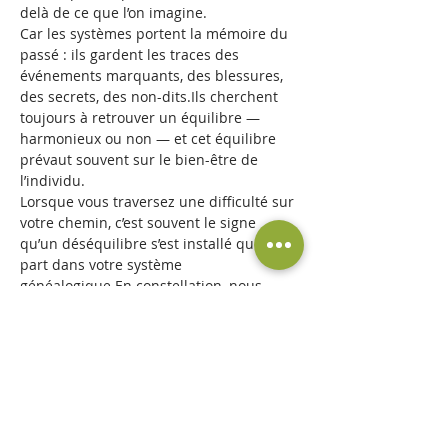
delà de ce que l’on imagine.
Car les systèmes portent la mémoire du 
passé : ils gardent les traces des 
événements marquants, des blessures, 
des secrets, des non-dits.Ils cherchent 
toujours à retrouver un équilibre — 
harmonieux ou non — et cet équilibre 
prévaut souvent sur le bien-être de 
l’individu.
Lorsque vous traversez une difficulté sur 
votre chemin, c’est souvent le signe 
qu’un déséquilibre s’est installé quelque 
part dans votre système 
généalogique.En constellation, nous 
allons ensemble chercher ce point de 
tension,…
En lire plus >