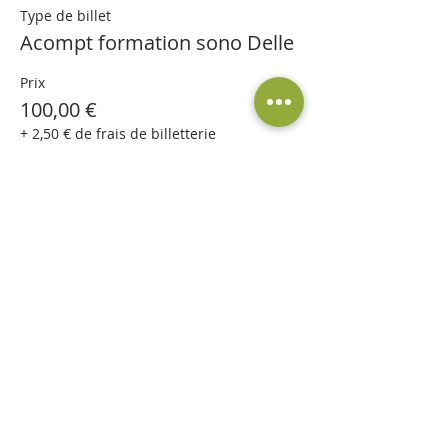
Type de billet
Acompt formation sono Delle
Prix
100,00 €
+ 2,50 € de frais de billetterie
Partager cet événement
©A l'essence de l'être 2019 par
Cédric
Informatique
. Créé avec
Wix.com
Conditions Générales d'Utilisation