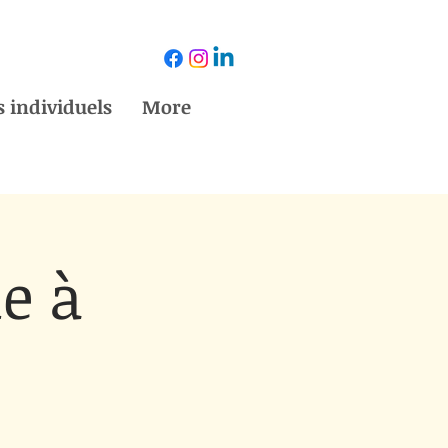
 individuels
More
ie à