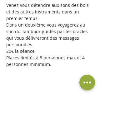
Venez vous détendre aux sons des bols 
et des autres instruments dans un 
premier temps.
Dans un deuxième vous voyagerez au 
son du Tambour guidés par les oracles 
qui vous délivreront des messages 
personnifiés.
20€ la séance 
Places limités à 8 personnes max et 4 
personnes minimum.
Partager cet événement
©A l'essence de l'être 2019 par
Cédric
Informatique
. Créé avec
Wix.com