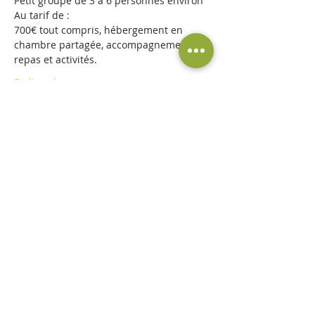
Petit groupe de 3 à 6 personnes environ
Au tarif de : 
700€ tout compris, hébergement en 
chambre partagée, accompagnements, 
repas et activités.
En lire plus >
Partager cet événement
©A l'essence de l'être 2019 par
Cédric
Informatique
. Créé avec
Wix.com
Conditions Générales d'Utilisation
Mentions Légales