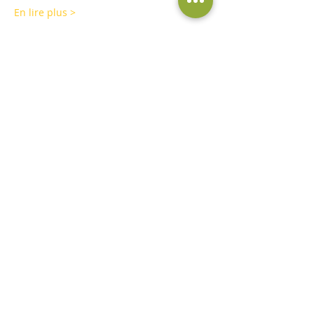
En lire plus >
Partager cet événement
©A l'essence de l'être 2019 par
Cédric
Informatique
. Créé avec
Wix.com
Conditions Générales d'Utilisation
Mentions Légales