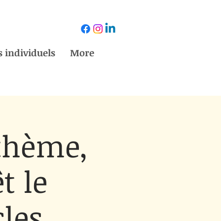
 individuels
More
 thème,
t le
cles