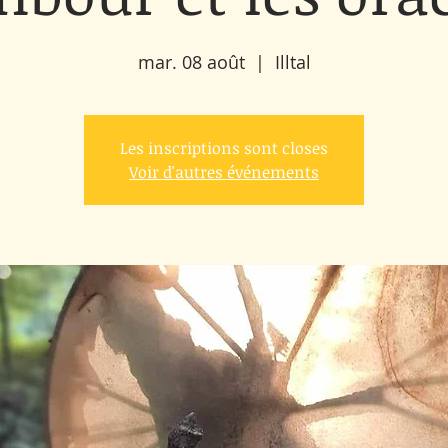
mar. 08 août
  |  
Illtal
Les inscriptions sont closes
Voir d'autres événements