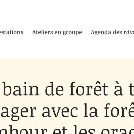
estations
Ateliers en groupe
Agenda des rdvs
 bain de forêt à
ager avec la forê
bour et les ora