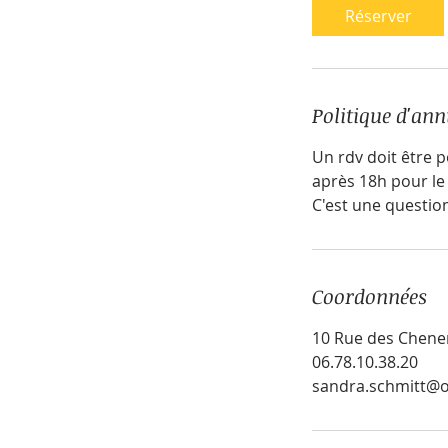
y
Réserver
s
Politique d'ann
Un rdv doit être p
après 18h pour le
C'est une questio
Coordonnées
10 Rue des Chener
06.78.10.38.20
sandra.schmitt@o